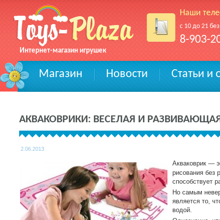
Наши тел
с 10 до 21 бе
8-903-2
Интернет-магазин игрушек
Магазин
Новости
Статьи и
АКВАКОВРИКИ: ВЕСЕЛАЯ И РАЗВИВАЮЩАЯ
2.06.2013
Акваковрик — э
рисования без 
способствует р
Но самым невер
является то, ч
водой.