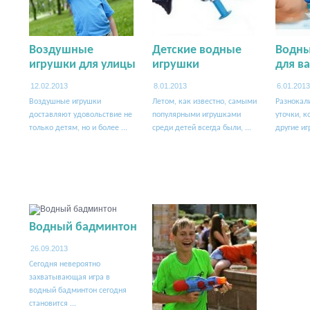
Воздушные
Детские водные
Водны
игрушки для улицы
игрушки
для в
12.02.2013
8.01.2013
6.01.2013
Воздушные игрушки
Летом, как известно, самыми
Разнокал
доставляют удовольствие не
популярными игрушками
уточки, к
только детям, но и более ...
среди детей всегда были, ...
другие иг
Водный бадминтон
26.09.2013
Сегодня невероятно
захватывающая игра в
водный бадминтон сегодня
становится ...